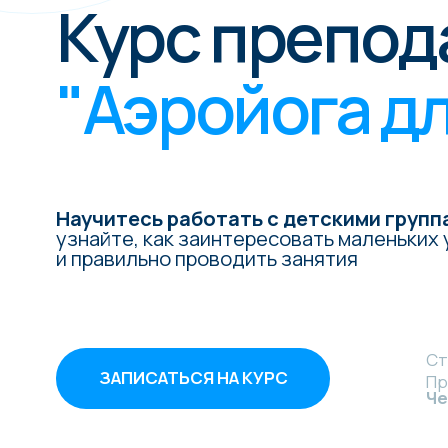
"Аэройога для
Научитесь работать с детскими группами:
узнайте, как заинтересовать маленьких учени
и правильно проводить занятия
Старт об
ЗАПИСАТЬСЯ НА КУРС
Преподав
Черепан