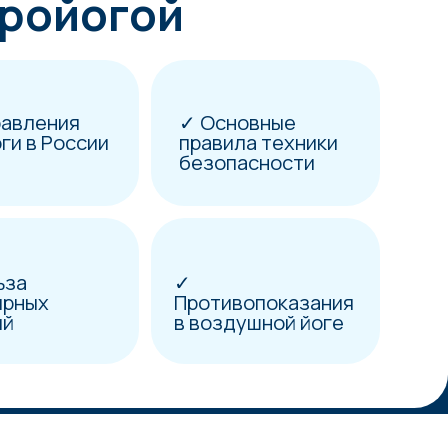
 гамаком
✓ Крепления
гамака.