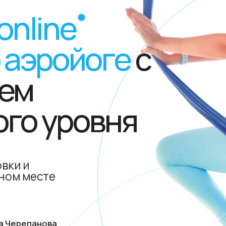
и
месте
01 МОДУЛЬ
02 МОДУЛ
епанова
рованных преподавателей
 Yoga" III уровня
←
→
т