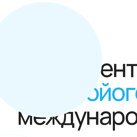
Абонемент 
по аэройоге
международ
Подпишись
на регулярные тренировки 
практикуй в удобное время и в удобном 