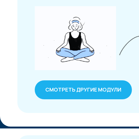
Курс по йоге в гамаках
Что включае
программа к