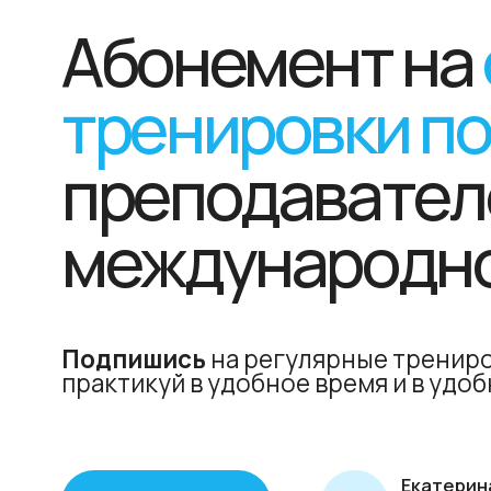
Подпишись
на регулярные тренировки 
практикуй в удобное время и в удобном 
Екатерина Чер
ПОДРОБНЕЕ
Один из 12 лицензи
в мире "Unnata Aerial
Курс по йоге в гамаках
Что включае