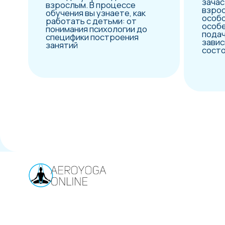
Абонемент на
on
тренировки по а
преподавателе
международного