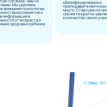
+7 (984) 707 97 60
line
эройоге
с
м
 уровня