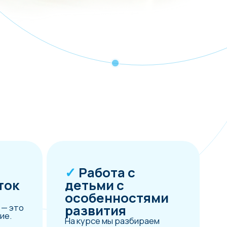
✓
Работа с
детьми с
особенностями
развития
На курсе мы разбираем
упражнения, которые
подойдут каждому ребенку —
независимо от возраста и
состояния здоровья. Вы
научитесь проводить занятия
для детей с ДЦП, синдромом
Дауна, СДВГ и
расстройствами
аутистического спектра