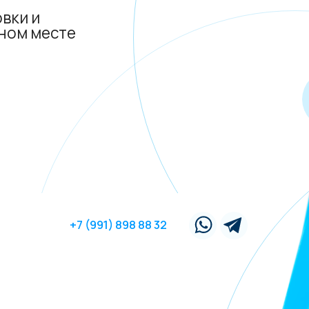
О
в
+7 (991) 898 88 32
вателей