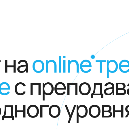
+7
на
online трен
с преподават
ного уровня
и
месте