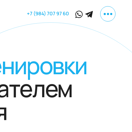
 (984) 707 97 60
ировки
елем