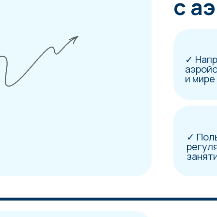
←
→
т
урса?
02 модуль
Работа с
✓ Обзор
необходимого