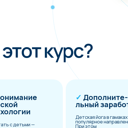
тот курс?
мание
✓
Дополните-
й
льный заработок
огии
Детская йога в гамаках — это
популярное направление.
детьми —
При этом
ожнее, чем со
квалифицированных
 Мы уделяем
преподавателей пока не так
ание психологии,
много. Став один из них, вы
м восприятия и
сможете кратно увеличить
рмации в
количество своих учеников
 от возраста и
доровья ребенка