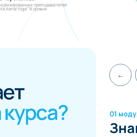
урса?
01 модуль
Знакомс
с аэрой
✓ Направления
аэройоги в Росси
и мире
01 МОДУЛЬ
02 МОДУЛ
✓ Польза
регулярных
занятий