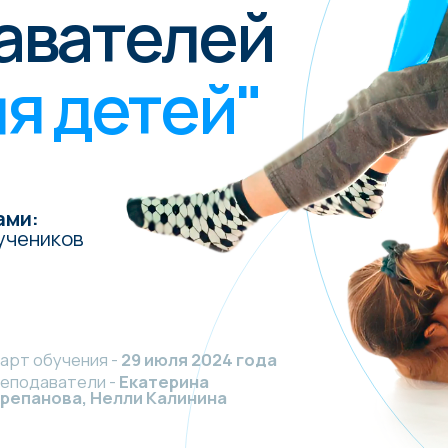
 детей"
ков
учения -
29 июля 2024 года
атели -
Екатерина
ова, Нелли Калинина