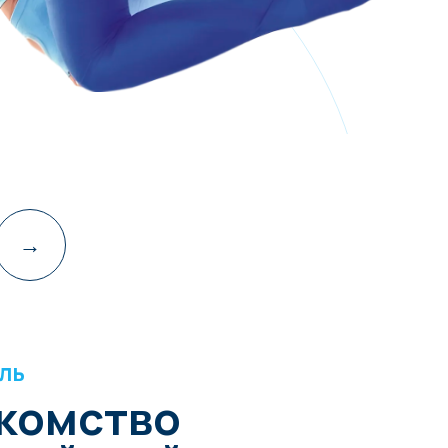
тво
огой
✓ Основные
и
правила техники
безопасности
Ь
03 МОДУЛЬ
+
✓
Противопоказания
в воздушной йоге