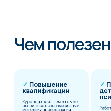
Чем полезен э
✓
Повышение
✓
Пони
квалификации
детско
психол
Курс подходит тем, кто уже
освоил все основные асаны и
Работать с 
методику преподавания
зачастую сл
взрослым. В процессе
взрослыми.
обучения вы узнаете, как
особое вним
работать с детьми: от
особенностя
понимания психологии до
подачи инфо
специфики построения
зависимости
занятий
состояния з