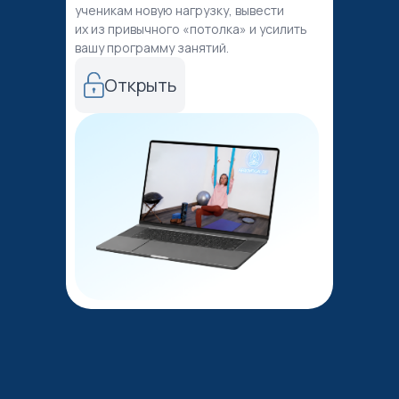
ученикам новую нагрузку, вывести
их из привычного «потолка» и усилить
вашу программу занятий.
Открыть