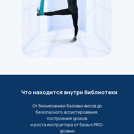
Что находится внутри библиотеки
От биомеханики базовых висов до
безопасного ассистирования,
построения уроков
и роста инструктора от базы к PRO-
уровню