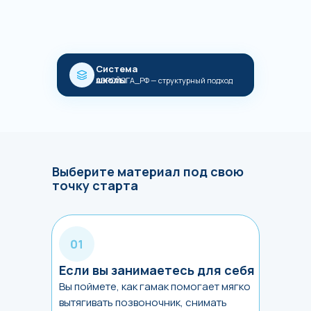
Система
школы
АЭРОЙОГА_РФ — структурный подход
Выберите материал под свою
точку старта
Если вы занимаетесь для себя
Вы поймете, как гамак помогает мягко
вытягивать позвоночник, снимать